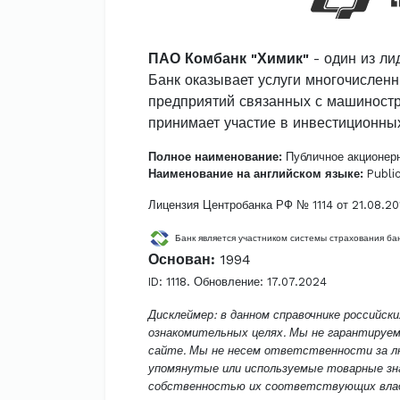
ПАО Комбанк "Химик"
- один из ли
Банк оказывает услуги многочисленн
предприятий связанных с машиностр
принимает участие в инвестиционных
Полное наименование:
Публичное акционерн
Наименование на английском языке:
Public
Лицензия Центробанка РФ № 1114 от 21.08.20
Банк является участником системы страхования бан
Основан:
1994
ID: 1118. Обновление: 17.07.2024
Дисклеймер: в данном справочнике российск
ознакомительных целях. Мы не гарантируе
сайте. Мы не несем ответственности за лю
упомянутые или используемые товарные зн
собственностью их соответствующих влад