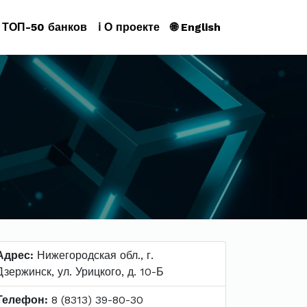
ТОП-50 банков
ℹ️ О проекте
🌐 English
Адрес:
Нижегородская обл., г.
Дзержинск, ул. Урицкого, д. 10-Б
Телефон:
8 (8313) 39-80-30