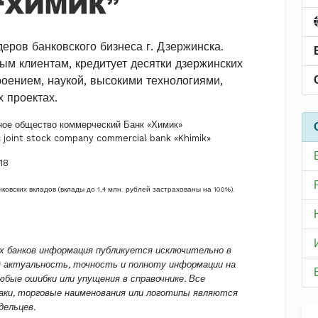
деров банковского бизнеса г. Дзержинска.
ым клиентам, кредитует десятки дзержинских
оением, наукой, высокими технологиями,
 проектах.
ое общество коммерческий Банк «Химик»
 joint stock company commercial bank «Khimik»
18
ковских вкладов (вклады до 1,4 млн. рублей застрахованы на 100%).
их банков информация публикуется исключительно в
м актуальность, точность и полноту информации на
бые ошибки или упущения в справочнике. Все
аки, торговые наименования или логотипы являются
ельцев.