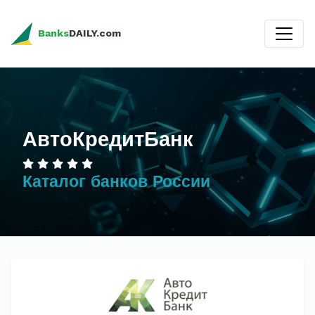
Banks
DAILY.com
АвтоКредитБанк
Каталог банков России